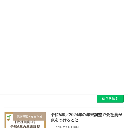
賃貸派は17.4％、持ち家派は67.5％と、持ち家
に住みたい人が多数を占める結果となっていま
す。 この調査結果で私が特に注目し […]
続きを読む
NISA利用者が2024年中にやっておくべ
NISA
きこと
2024年11月28日
はやいもので、今年も残り１ヶ月となりまし
た。今回は、NISA利用者が2024年中にやって
おくべきことについて解説します。 結論とし
て、やるべきなのは「金融資産の棚卸し」で
す。これをやることで、家庭の資産状況が明確
になり、 […]
続きを読む
令和6年／2024年の年末調整で会社員が
家計管理・支出削減
気をつけること
2024年11月18日