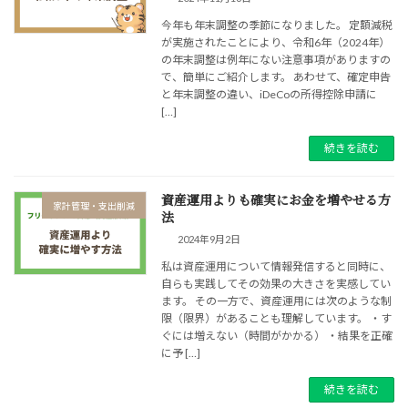
今年も年末調整の季節になりました。 定額減税
が実施されたことにより、令和6年（2024年）
の年末調整は例年にない注意事項がありますの
で、簡単にご紹介します。 あわせて、確定申告
と年末調整の違い、iDeCoの所得控除申請に
[…]
続きを読む
資産運用よりも確実にお金を増やせる方
家計管理・支出削減
法
2024年9月2日
私は資産運用について情報発信すると同時に、
自らも実践してその効果の大きさを実感してい
ます。 その一方で、資産運用には次のような制
限（限界）があることも理解しています。 ・す
ぐには増えない（時間がかかる） ・結果を正確
に予 […]
続きを読む